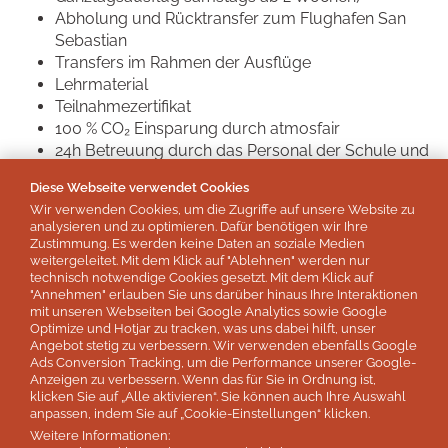
Abholung und Rücktransfer zum Flughafen San
Sebastian
Transfers im Rahmen der Ausflüge
Lehrmaterial
Teilnahmezertifikat
100 % CO₂ Einsparung durch atmosfair
24h Betreuung durch das Personal der Schule und
Gastfamilien
Diese Webseite verwendet Cookies
Nicht inbegriffene Leistungen:
Wir verwenden Cookies, um die Zugriffe auf unsere Website zu
analysieren und zu optimieren. Dafür benötigen wir Ihre
Getränke außer Wasser und Saft zu den Mahlzeiten
Zustimmung. Es werden keine Daten an soziale Medien
Persönliche Ausgaben und Trinkgelder
weitergeleitet. Mit dem Klick auf "Ablehnen" werden nur
technisch notwendige Cookies gesetzt. Mit dem Klick auf
Flüge
"Annehmen" erlauben Sie uns darüber hinaus Ihre Interaktionen
Zusätzlich buchbar:
mit unseren Webseiten bei Google Analytics sowie Google
Optimize und Hotjar zu tracken, was uns dabei hilft, unser
Unterbringung im Einzelzimmer statt
Angebot stetig zu verbessern. Wir verwenden ebenfalls Google
Ads Conversion Tracking, um die Performance unserer Google-
Doppelzimmer (obligatorisch für Alleinreisende)
Anzeigen zu verbessern. Wenn das für Sie in Ordnung ist,
Zusatznächte
klicken Sie auf „Alle aktivieren“. Sie können auch Ihre Auswahl
Flughafentransfer ab Bilbao oder Biarritz
anpassen, indem Sie auf „Cookie-Einstellungen“ klicken.
Weitere Informationen: